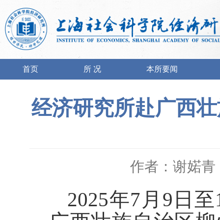
首页
所 况
本所要闻
经济研究所赴广西壮
作者：谢婼青
2025
年
7
月
9
日至