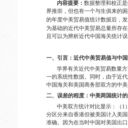
内容提要：
数据整理和校
正
是
界推崇，但也有一个与生俱来的困
的年度中美贸易值统计数据后，发
为基础的近代中美贸易总量
所存在
且可以为辨析近代中国海关统计误
一、引言：
近代中美贸易值与中国
学界有关
近代中美贸易数量方
一的系统性数据
。同时
，
由于近代
中国海关和美国商务部双方的中美
二
、误差
的程度：中美
两国
统计的
中美双方统计
对比显示
：（
1
分区分来自香港但被美国计入美国
准确。因为在当时
中国对美国出口