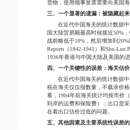
货物，使用领事发票需要向美国海
三、一个
显著的遗漏：
被
隐藏起来
在
近代中国海关的统计数据中
国大陆贸易额最高时候接近
5
0
%
，
战前略低于
1
0
%
，
然后增加到
2
0
%
Reports
（
1842-1941
）和
Shu-Lun 
1936
年香港与中国大陆及美国的
四、
一个关键性的
误差
：海关估价
在
近代中国海关的统计数据中
税在海关仅仅报数量，不载录价格
看，1904
年前海关统计均按市价
到岸的运费和保险费）；出口货采
在着出口估价过低的问题。
五
、
其他因素及主要系统性
误差的