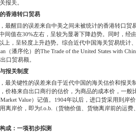
关报关。
的香港转口贸易
，
最醒目的误差来自中美之间未被统计的香港转口贸
中间值在
3
0
%
左右
，
呈较为显著下降趋势
。
同时
，
经
以上
，
呈轻度上升趋势
。
综合近代中国海关贸易统计
Pan
（潘序伦）的
The Trade of the United States with Chi
进出口贸易额。
与报关制度
，
最关键性的误差来自于近代中国的海关估价和报关
，价格来自出口商行的估价，为商品的成本价，一般
（
Market Value
）记值。
1904
年以后，进口货采用到岸价
用离岸价，即为
f.o.b.
（货物价值、货物离岸前的运费
构成
：一项初步拟测