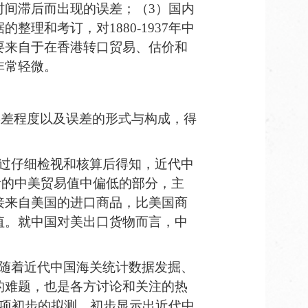
时间滞后而出现的误差；（
3
）国内
据的整理和考订，对
1
880
-1
937
年中
要来自于在香港转口贸易、估价和
非常轻微。
误差程度以及误差的形式与构成，得
过仔细检视和核算后得知，近代中
计的中美贸易值中偏低的部分，
主
接来自美国的进口商品，比美国商
值。就中国对美出口货物而言，中
。
随着近代中国海关统计数据发掘、
的难题，也是各方讨论和关注的热
项初步的拟测，初步显示出
近代中