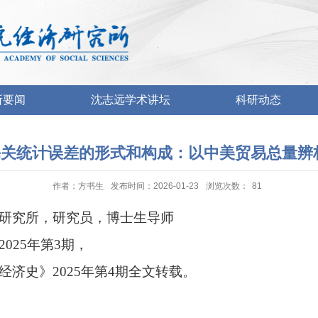
所要闻
沈志远学术讲坛
科研动态
统计误差的形式和构成：以中美贸易总量辨析为例
作者：方书生
发布时间：2026-01-23
浏览次数：
81
研究所，研究员，博士生导师
2
025
年第
3
期，
经济史》
20
25
年第
4
期
全文转载。