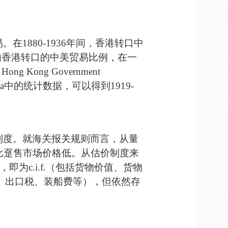
易。
在
1
880
-1
936
年间
，
香港转口中
由香港转口的中美贸易比例
，在
一
、
Hong Kong Government
na
中的统计数据，可以得到
1
919
-
制度
。就
海关报关规则而言，从量
比趸售市场价格低。从估价制度来
，即为
c.i.f.
（包括货物价值、货物
、出口税、装船费等），但依然存