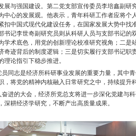
发展与强国建设。第二党支部
宣传委员
李培鑫副研
为中心的发展观。他表示，青年科研工作者应将个
紧扣中国式现代化建设任务，在国家发展大势中找
部
书记
李世奇副研究员则从科研人员与支部书记的
为学术底色，用党的创新理论校准研究视角；二是
济奇迹背后的制度逻辑；三是切实履行支部书记职
的理论指引下稳步推进。
党员同志是经济所科研事业发展的重要力量，其中青
职，将党的精神内核融入日常研究之中，持续提升
人奋进的大会，
经济所
党总支
将进一步深化党建与科
，深耕经济学研究，不断产出高质量成果。