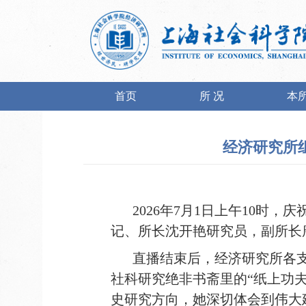
首页
所 况
本
经济研究所
2026
年
7
月
1
日上午
10
时，
庆
记、所长沈开艳研究员，副所长
直播结束后，经济研究所各
社科研究绝非书斋里的
“
纸上功
史研究方向，她深切体会到伟大