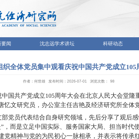
所要闻
沈志远学术讲坛
科研动态
组织全体党员集中观看庆祝中国共产党成立105
作者：何世雄
发布时间：2026-07-01
浏览次数：
98
祝中国共产党成立
105
周年大会在
北京
人民大会堂隆
唐忆文研究员，办公室主任吉艳及经济研究所全体
支部党员代表结合自身研究领域，先后分享了观后感
夫
”
，而是立足中国实际、服务国家大局、担当时代
建党精神与党的为民初心一脉相承，并表示将传承