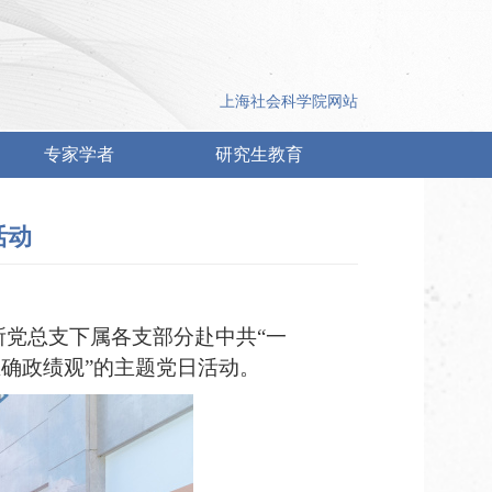
上海社会科学院网站
专家学者
研究生教育
活动
所
党总支下属各支部分赴
中共
“
一
正确
政绩观
”的主题党日活动。