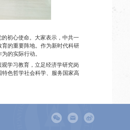
党的初心使命。大家表示，中共一
教育的重要阵地。作为新时代科研
作为的实际行动。
绩观学习教育，立足经济学研究岗
国特色哲学社会科学、服务国家高