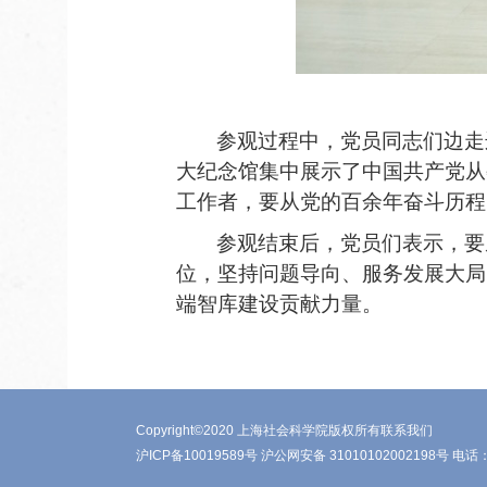
参观过程中，党员同志们边走
大纪念馆集中展示了中国共产党从
工作者，要从党的百余年奋斗历程
参观结束后，党员们表示，要
位，坚持问题导向、服务发展大局
端智库建设贡献力量。
Copyright©2020 上海社会科学院版权所有联系我们
沪ICP备10019589号 沪公网安备 31010102002198号 电话：8